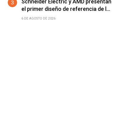
Schneider Electric y AMD presentan
el primer diseño de referencia de la
plataforma Helios para acelerar el
6 DE AGOSTO DE 2026
despliegue de fábricas de IA