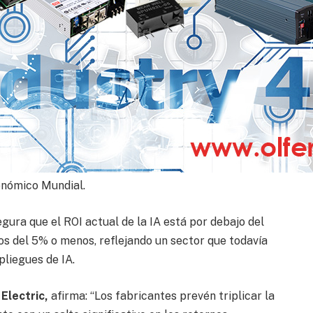
cremento del retorno de la inversión (ROI)
 entre el 50% y el 74% en sus proyectos de IA para
rnos superiores al 100%, lo que implicaría amortizar
ño
 se observa en las fábricas autónomas y en las
onómico Mundial.
gura que el ROI actual de la IA está por debajo del
nos del 5% o menos, reflejando un sector que todavía
pliegues de IA.
Electric,
afirma: “Los fabricantes prevén triplicar la