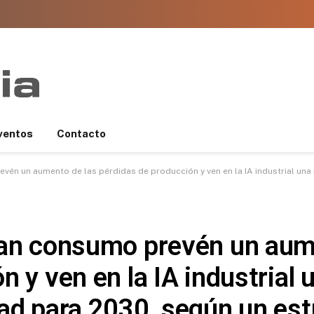
ventos
Contacto
n aumento de las pérdidas de producción y ven en la IA industrial una palanca clave d
ran consumo prevén un aum
n y ven en la IA industrial 
ad para 2030, según un est