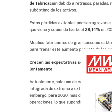
de fabricación
debido a retrasos, paradas, 
subóptimo de los activos.
Estas pérdidas evitables podrían agravarse
que viene y subiendo hasta el
29,14%
en 20
Muchos fabricantes de gran consumo están ap
para frenar este aumento previsto de las pé
Crecen las expectativas sobre la IA, mien
lentamente
Actualmente, solo uno de cada ocho fabrican
integrada de extremo a extremo en sus oper
embargo, para 2030, más de un tercio (37%)
operaciones, lo que supondría triplicar su 