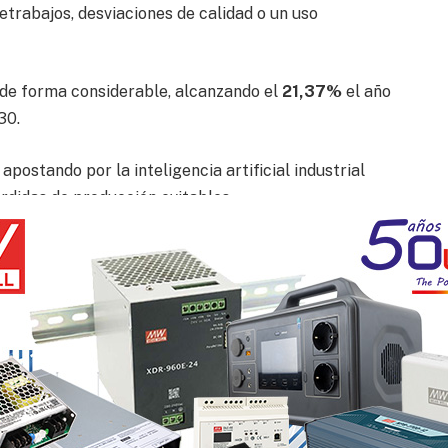
retrabajos, desviaciones de calidad o un uso
 de forma considerable, alcanzando el
21,37%
el año
30.
ostando por la inteligencia artificial industrial
rdidas de producción evitables.
tras que la preparación real avanza más
tes del sector CPG (13%) afirma tener la IA
aciones y procesos de toma de decisiones. Sin
 espera que la IA sea una capacidad central en sus
adopción en apenas cuatro años.