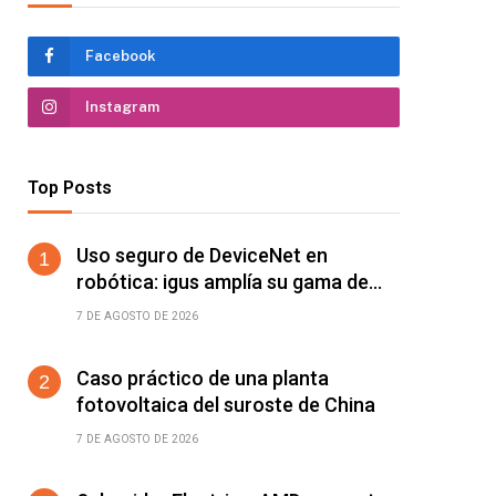
Facebook
Instagram
Top Posts
Uso seguro de DeviceNet en
robótica: igus amplía su gama de
cables chainflex para torsión de
7 DE AGOSTO DE 2026
±360°/m
Caso práctico de una planta
fotovoltaica del suroste de China
7 DE AGOSTO DE 2026