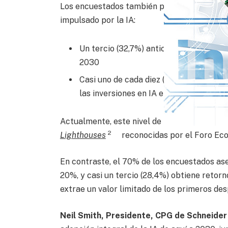
Los encuestados también prevén un fuerte in
impulsado por la IA:
Un tercio (32,7%) anticipa retornos de
2030
Casi uno de cada diez (7,9%) prevé reto
las inversiones en IA en menos de un a
Actualmente, este nivel de rendimiento solo
2
Lighthouses
reconocidas por el Foro Ec
En contraste, el 70% de los encuestados ase
20%, y casi un tercio (28,4%) obtiene retor
extrae un valor limitado de los primeros des
Neil Smith, Presidente, CPG de Schneider 