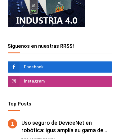
Síguenos en nuestras RRSS!
Facebook
Instagram
Top Posts
Uso seguro de DeviceNet en
robótica: igus amplía su gama de
cables chainflex para torsión de