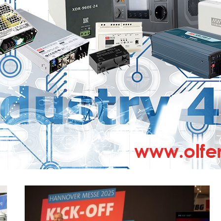
Transformamos las tendencias de la industria
en productos innovadores: Schaeffler
presenta su portafolio ampliado para
máquinas-herramienta
7 DE AGOSTO DE 2025
Para la periferia de la maquinaria de producción: nuevos
sistemas de guiado lineal de cuatro hileras de la serie
KLLT…