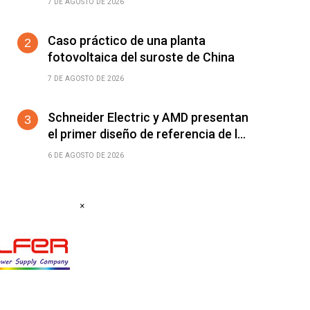
7 DE AGOSTO DE 2026
±360°/m
Caso práctico de una planta
fotovoltaica del suroste de China
7 DE AGOSTO DE 2026
Schneider Electric y AMD presentan
el primer diseño de referencia de la
plataforma Helios para acelerar el
6 DE AGOSTO DE 2026
despliegue de fábricas de IA
×