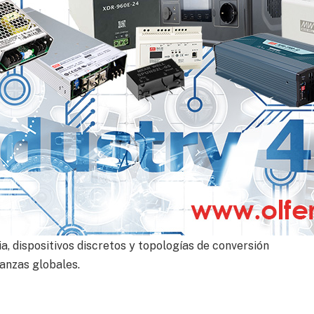
 automóvil
acción, cargadores de a bordo, desconexión de
 eléctricos o tecnologías integradas para vehículos
encia para aplicaciones industriales
 SiC y GaN para sistemas de energías renovables,
entros de datos y fuentes de alimentación industriales.
dispositivos orientados a aplicaciones específicas
 dispositivos discretos y topologías de conversión
anzas globales.