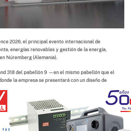
e 2026, el principal evento internacional de
nte, energías renovables y gestión de la energía,
6 en Núremberg (Alemania).
tand 318 del pabellón 9 —en el mismo pabellón que el
donde la empresa se presentará con un diseño de
olución como proveedor líder de semiconductores de
s tecnologías punteras de semiconductores de
 a la miniaturización de los sistemas y a la
icaciones de automoción, industriales y de