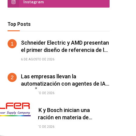
Instagram
Top Posts
Schneider Electric y AMD presentan
el primer diseño de referencia de la
plataforma Helios para acelerar el
6 DE AGOSTO DE 2026
despliegue de fábricas de IA
Las empresas llevan la
automatización con agentes de IA
×
más allá del ERP y el CRM: ya
5 DE AGOSTO DE 2026
alcanza a cualquier software
conectable
SCHUNK y Bosch inician una
colaboración en materia de
desarrollo de manos para robots
4 DE AGOSTO DE 2026
humanoides