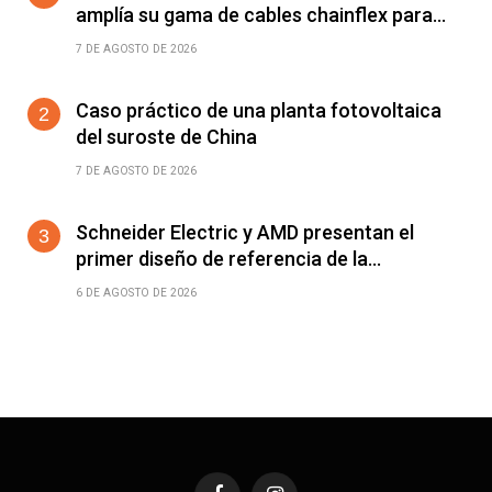
amplía su gama de cables chainflex para
torsión de ±360°/m
7 DE AGOSTO DE 2026
Caso práctico de una planta fotovoltaica
del suroste de China
7 DE AGOSTO DE 2026
Schneider Electric y AMD presentan el
primer diseño de referencia de la
plataforma Helios para acelerar el
6 DE AGOSTO DE 2026
despliegue de fábricas de IA