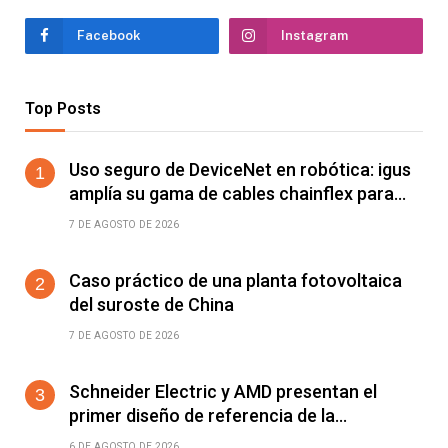
Facebook
Instagram
Top Posts
Uso seguro de DeviceNet en robótica: igus
amplía su gama de cables chainflex para
torsión de ±360°/m
7 DE AGOSTO DE 2026
Caso práctico de una planta fotovoltaica
del suroste de China
7 DE AGOSTO DE 2026
Schneider Electric y AMD presentan el
primer diseño de referencia de la
plataforma Helios para acelerar el
6 DE AGOSTO DE 2026