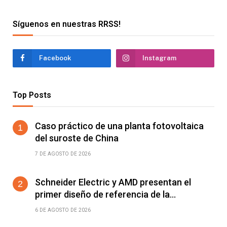
Síguenos en nuestras RRSS!
Facebook
Instagram
Top Posts
Caso práctico de una planta fotovoltaica
del suroste de China
7 DE AGOSTO DE 2026
Schneider Electric y AMD presentan el
primer diseño de referencia de la
plataforma Helios para acelerar el
6 DE AGOSTO DE 2026
despliegue de fábricas de IA