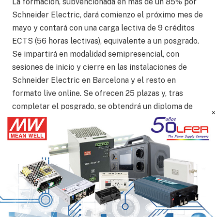
La formación, subvencionada en más de un 85% por
Schneider Electric, dará comienzo el próximo mes de
mayo y contará con una carga lectiva de 9 créditos
ECTS (56 horas lectivas), equivalente a un posgrado.
Se impartirá en modalidad semipresencial, con
sesiones de inicio y cierre en las instalaciones de
Schneider Electric en Barcelona y el resto en
formato live online. Se ofrecen 25 plazas y, tras
completar el posgrado, se obtendrá un diploma de
experto expedido por la UPC.
La dirección académica está a cargo del profesor
Eduardo Prieto, investigador del Centro de
Innovación Tecnológica en Convertidores Estáticos y
Accionamientos (CITCEA-UPC) y del Centro
Específico de Investigación del Hidrógeno (CER-H
)
2
de la misma universidad, junto con Aleix Senis,