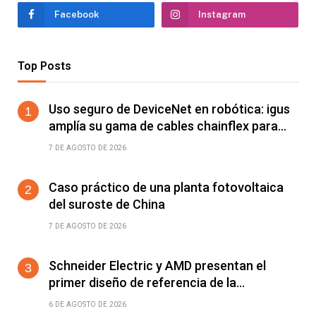
Facebook
Instagram
Top Posts
Uso seguro de DeviceNet en robótica: igus
amplía su gama de cables chainflex para
torsión de ±360°/m
7 DE AGOSTO DE 2026
Caso práctico de una planta fotovoltaica
del suroste de China
7 DE AGOSTO DE 2026
Schneider Electric y AMD presentan el
primer diseño de referencia de la
plataforma Helios para acelerar el
6 DE AGOSTO DE 2026