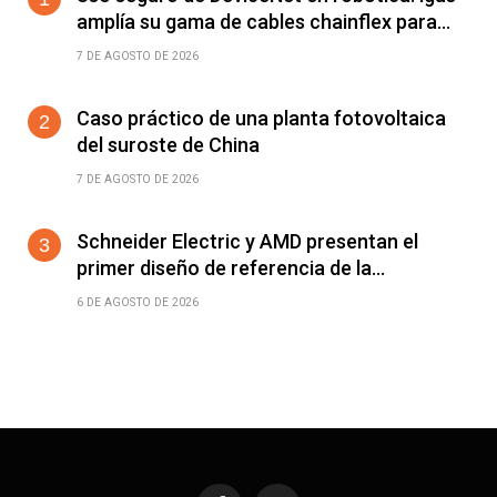
amplía su gama de cables chainflex para
torsión de ±360°/m
7 DE AGOSTO DE 2026
Caso práctico de una planta fotovoltaica
del suroste de China
7 DE AGOSTO DE 2026
Schneider Electric y AMD presentan el
primer diseño de referencia de la
plataforma Helios para acelerar el
6 DE AGOSTO DE 2026
despliegue de fábricas de IA