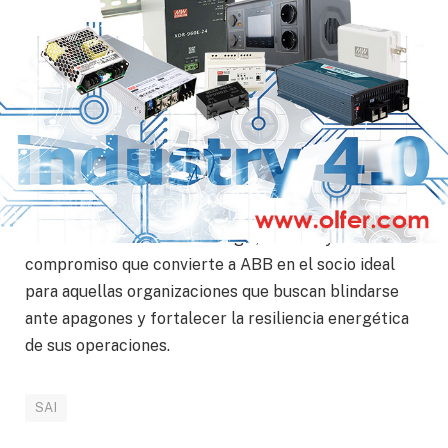
activa 24/7 y un equipo de ingenieros altamente
capacitados, ABB garantiza el funcionamiento fiable
de sus SAI durante toda su vida útil.
A su vez, la empresa ofrece mantenimiento
preventivo proactivo y respuesta inmediata ante
cualquier eventualidad, minimizando riesgos y
asegurando el rendimiento óptimo de los equipos.
Una combinación de tecnología, servicio y
compromiso que convierte a ABB en el socio ideal
para aquellas organizaciones que buscan blindarse
ante apagones y fortalecer la resiliencia energética
de sus operaciones.
SAI