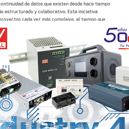
scontinuidad de datos que existen desde hace tiempo
s estructurado y colaborativo. Esta iniciativa
proyectos cada vez más complejos, al tiempo que
titividad en las operaciones de nuestros astilleros a
n HD Hyundai se ha centrado en el futuro de la
ataforma digital de diseño y construcción de última
, presidente y director ejecutivo de Siemens
rator y nuestra tecnología del gemelo digital más
dar un hilo digital unificado que abarca el diseño,
oder ayudar a HD Hyundai a establecer una
alable, abierta y preparada para el futuro, que
lencia operativa”.
emens Xcelerator, el proyecto “Plataforma integrada
strucción naval” de HD Hyundai proporcionará un hilo