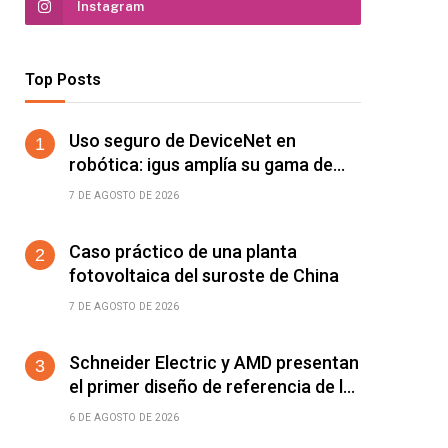
Instagram
Top Posts
Uso seguro de DeviceNet en
robótica: igus amplía su gama de
cables chainflex para torsión de
7 DE AGOSTO DE 2026
±360°/m
Caso práctico de una planta
fotovoltaica del suroste de China
7 DE AGOSTO DE 2026
Schneider Electric y AMD presentan
el primer diseño de referencia de la
plataforma Helios para acelerar el
6 DE AGOSTO DE 2026
despliegue de fábricas de IA