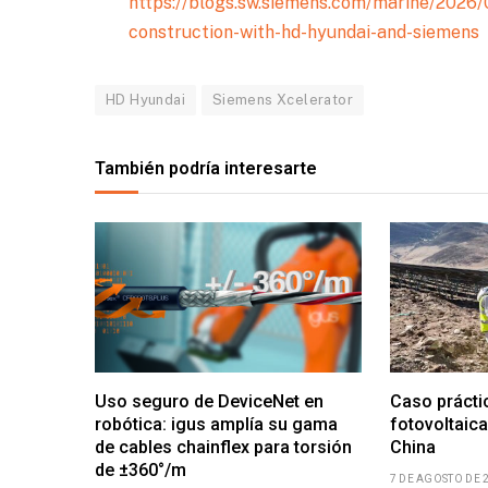
https://blogs.sw.siemens.com/marine/2026/0
construction-with-hd-hyundai-and-siemens
HD Hyundai
Siemens Xcelerator
También podría interesarte
Uso seguro de DeviceNet en
Caso prácti
robótica: igus amplía su gama
fotovoltaica
de cables chainflex para torsión
China
de ±360°/m
7 DE AGOSTO DE 