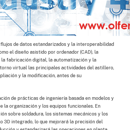
desde el diseño hasta la construcción. El diseño y la
eal a través de una única red troncal, lo que
s y los errores causados por las discontinuidades de
 flujos de datos estandarizados y la interoperabilidad
mo el diseño asistido por ordenador (CAD), la
 la fabricación digital, la automatización y la
orno virtual las principales actividades del astillero,
pliación y la modificación, antes de su
ción de prácticas de ingeniería basada en modelos y
re la organización y los equipos funcionales. En
ción sobre soldadura, los sistemas mecánicos y los
o 3D integrado, lo que mejorará la precisión del
oducción y estandarizará las operaciones en planta.