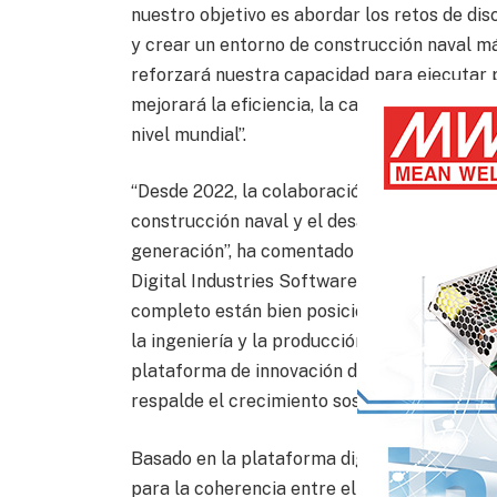
nuestro objetivo es abordar los retos de di
y crear un entorno de construcción naval má
reforzará nuestra capacidad para ejecutar 
mejorará la eficiencia, la calidad y la compe
nivel mundial”.
“Desde 2022, la colaboración de Siemens co
construcción naval y el desarrollo de una pl
generación”, ha comentado Tony Hemmelgarn
Digital Industries Software. “Siemens Xcele
completo están bien posicionados para respal
la ingeniería y la producción. Esperamos p
plataforma de innovación de fabricación esc
respalde el crecimiento sostenible y la exce
Basado en la plataforma digital abierta Si
para la coherencia entre el diseño y la con