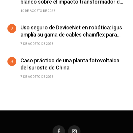
blanco sobre el impacto transformador de
la IA física en la fabricación
10 DE AGOSTO DE 2026
Uso seguro de DeviceNet en robótica: igus
amplía su gama de cables chainflex para
torsión de ±360°/m
7 DE AGOSTO DE 2026
Caso práctico de una planta fotovoltaica
del suroste de China
7 DE AGOSTO DE 2026