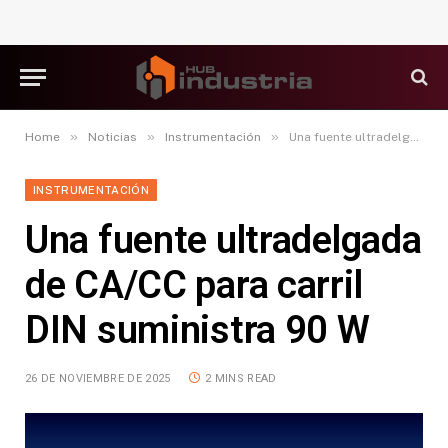
»
»
»
Home
Noticias
Instrumentación
Una fuente ultradelgada de CA/CC para carril DIN suministra 90 W
INSTRUMENTACIÓN
Una fuente ultradelgada
de CA/CC para carril
DIN suministra 90 W
26 DE NOVIEMBRE DE 2025
2 MINS READ