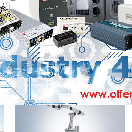
l
Siemens optimiza el diseño y el análisis de
circuitos integrados 3D complejos e
integrados heterogéneamente
2 DE JULIO DE 2025
• La nueva suite Innovator3D IC permite una finalización
de diseño más rápida con capacidad, rendimiento,
cumplimiento normativo e integridad…