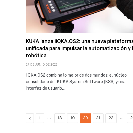
KUKA lanza iiQKA.OS2: una nueva plataform
unificada para impulsar la automatización y 
robótica
27 DE JUNIO DE 2025
iiQKA.OS2 combina lo mejor de dos mundos: el núcleo
consolidado del KUKA System Software (KSS) y una
interfaz de usuario…
Previous
…
…
1
18
19
20
21
22
2