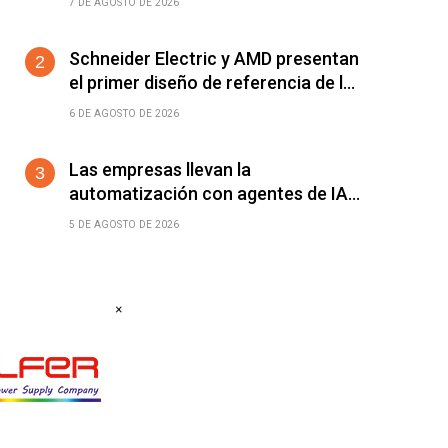
7 DE AGOSTO DE 2026
Schneider Electric y AMD presentan
el primer diseño de referencia de la
plataforma Helios para acelerar el
6 DE AGOSTO DE 2026
despliegue de fábricas de IA
Las empresas llevan la
automatización con agentes de IA
más allá del ERP y el CRM: ya
5 DE AGOSTO DE 2026
alcanza a cualquier software
conectable
×