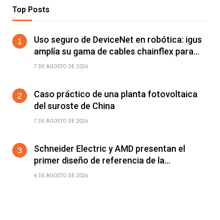
Top Posts
Uso seguro de DeviceNet en robótica: igus
amplía su gama de cables chainflex para
torsión de ±360°/m
7 DE AGOSTO DE 2026
Caso práctico de una planta fotovoltaica
del suroste de China
7 DE AGOSTO DE 2026
Schneider Electric y AMD presentan el
primer diseño de referencia de la
plataforma Helios para acelerar el
6 DE AGOSTO DE 2026
despliegue de fábricas de IA