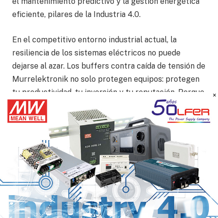
el mantenimiento predictivo y la gestión energética
eficiente, pilares de la Industria 4.0.
En el competitivo entorno industrial actual, la
resiliencia de los sistemas eléctricos no puede
dejarse al azar. Los buffers contra caída de tensión de
Murrelektronik no solo protegen equipos: protegen
tu productividad, tu inversión y tu reputación. Porque
×
cuando se trata de mantener la energía fluyendo,
cada milisegundo cuenta.
Fuente:
https://www.murrelektronik.es/es/productos-y-
sectores-industriales/noticias-de-
producto/detail/news/buffers-para-proteccion-
contra-caida-de-tension-energia-segura-incluso-
cuando-todo-falla/