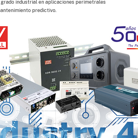
grado industrial en aplicaciones perimetrales
mantenimiento predictivo.
más información sobre:
nfrentan las empresas al pasar de la prueba de
l en el mundo real (desafíos de integración,
e suficiente fiabilidad y rendimiento, etc.)
superar estos obstáculos mediante hardware de
ntal ampliada; soporte integrado para Modbus, CAN,
en la nube para actualizaciones remotas, supervisión
nimiento predictivo e IA probadas en condiciones
Arduino en el mundo real.
nnovación industrial, incluidos:
e ofrece prototipos de alta densidad para visión