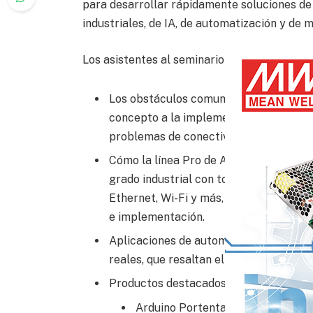
para desarrollar rápidamente soluciones de 
industriales, de IA, de automatización y de 
Los asistentes al seminario web obtendrán 
Los obstáculos comunes a los que se e
concepto a la implementación industria
problemas de conectividad, la garantía d
Cómo la línea Pro de Arduino ayuda a 
grado industrial con tolerancia ambie
Ethernet, Wi-Fi y más, y herramientas 
e implementación.
Aplicaciones de automatización, mante
reales, que resaltan el rendimiento de 
Productos destacados que respaldan la i
Arduino Portenta Proto Kit VE, qu