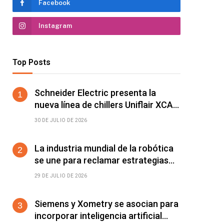
Facebook
Instagram
Top Posts
Schneider Electric presenta la
nueva línea de chillers Uniflair XCA,
diseñada para mejorar el
30 DE JULIO DE 2026
rendimiento energético y la
estabilidad operativa en centros de
La industria mundial de la robótica
datos de IA de alta densidad
se une para reclamar estrategias
comunes de automatización
29 DE JULIO DE 2026
Siemens y Xometry se asocian para
incorporar inteligencia artificial