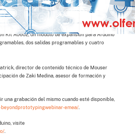
icas de vanguardia.
na solución de creación de prototipos modular para
y desarrollo de sistemas conectados inteligentes.
n Kit A0602, un módulo de expansión para Arduino
gramables, dos salidas programables y cuatro
atrick, director de contenido técnico de Mouser
cipación de Zaki Medina, asesor de formación y
bir una grabación del mismo cuando esté disponible,
o-beyondprototypingwebinar-emea/
.
ino, visite
o/
.