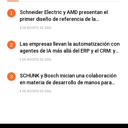
Schneider Electric y AMD presentan el
primer diseño de referencia de la
plataforma Helios para acelerar el
6 DE AGOSTO DE 2026
despliegue de fábricas de IA
Las empresas llevan la automatización con
agentes de IA más allá del ERP y el CRM: ya
alcanza a cualquier software conectable
5 DE AGOSTO DE 2026
SCHUNK y Bosch inician una colaboración
en materia de desarrollo de manos para
robots humanoides
4 DE AGOSTO DE 2026