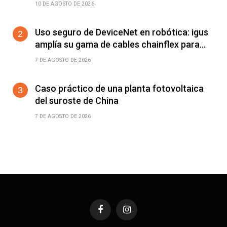
la IA física en la fabricación
10 DE AGOSTO DE 2026
Uso seguro de DeviceNet en robótica: igus
amplía su gama de cables chainflex para
torsión de ±360°/m
7 DE AGOSTO DE 2026
Caso práctico de una planta fotovoltaica
del suroste de China
7 DE AGOSTO DE 2026
Facebook
Instagram