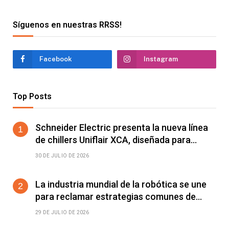
Síguenos en nuestras RRSS!
Facebook
Instagram
Top Posts
Schneider Electric presenta la nueva línea
de chillers Uniflair XCA, diseñada para
mejorar el rendimiento energético y la
30 DE JULIO DE 2026
estabilidad operativa en centros de datos
de IA de alta densidad
La industria mundial de la robótica se une
para reclamar estrategias comunes de
automatización
29 DE JULIO DE 2026