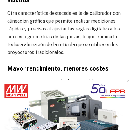
asistida
Otra característica destacada es la de calibrador con
alineación gráfica que permite realizar mediciones
rápidas y precisas al ajustar las reglas digitales a los
bordes o geometrías de las piezas, lo que elimina la
tediosa alineación de la retícula que se utiliza en los
proyectores tradicionales.
Mayor rendimiento, menores costes
QM-Fit proporciona resultados repetibles
×
minimizando la influencia del operador; al reducir la
variabilidad se reduce el reproceso con la
consiguiente mejora de la productividad y ahorro de
costes. La detección automática y el zoom digital
acortan los tiempos de ciclo, lo que ayuda a eliminar
los cuellos de botella en los procesos de control de