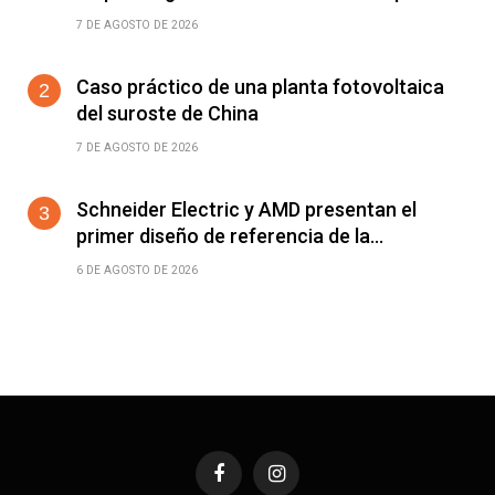
torsión de ±360°/m
7 DE AGOSTO DE 2026
Caso práctico de una planta fotovoltaica
del suroste de China
7 DE AGOSTO DE 2026
Schneider Electric y AMD presentan el
primer diseño de referencia de la
plataforma Helios para acelerar el
6 DE AGOSTO DE 2026
despliegue de fábricas de IA
Facebook
Instagram