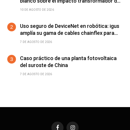
blanco sobre el impacto transformador de
la IA física en la fabricación
10 DE AGOSTO DE 2026
Uso seguro de DeviceNet en robótica: igus
amplía su gama de cables chainflex para
torsión de ±360°/m
7 DE AGOSTO DE 2026
Caso práctico de una planta fotovoltaica
del suroste de China
7 DE AGOSTO DE 2026
Facebook
Instagram