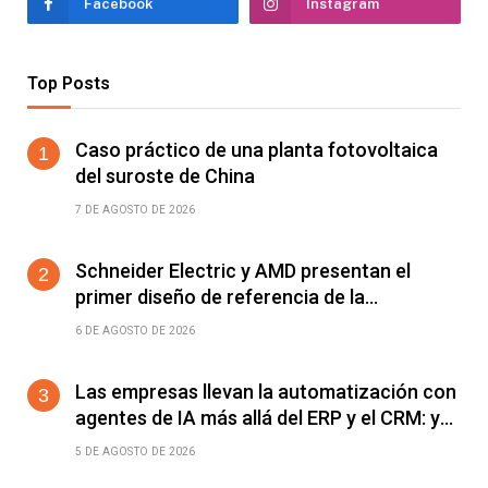
Facebook
Instagram
Top Posts
Caso práctico de una planta fotovoltaica
del suroste de China
7 DE AGOSTO DE 2026
Schneider Electric y AMD presentan el
primer diseño de referencia de la
plataforma Helios para acelerar el
6 DE AGOSTO DE 2026
despliegue de fábricas de IA
Las empresas llevan la automatización con
agentes de IA más allá del ERP y el CRM: ya
alcanza a cualquier software conectable
5 DE AGOSTO DE 2026