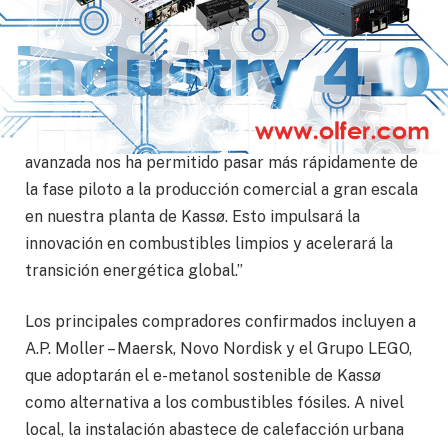
“Este no es solo un hito para European Energy, sino
un avance para toda la industria global de
combustibles verdes”, declaró Knud Erik Andersen,
CEO de European Energy. “Llevamos una larga
colaboración con Schneider Electric. Su tecnología
avanzada nos ha permitido pasar más rápidamente de
la fase piloto a la producción comercial a gran escala
en nuestra planta de Kassø. Esto impulsará la
innovación en combustibles limpios y acelerará la
transición energética global.”
Los principales compradores confirmados incluyen a
A.P. Moller – Maersk, Novo Nordisk y el Grupo LEGO,
que adoptarán el e-metanol sostenible de Kassø
como alternativa a los combustibles fósiles. A nivel
local, la instalación abastece de calefacción urbana