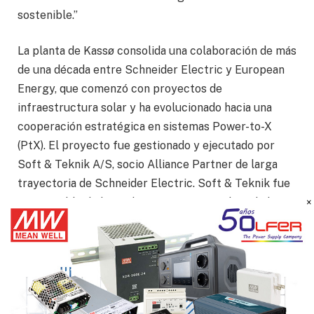
sostenible.”
La planta de Kassø consolida una colaboración de más
de una década entre Schneider Electric y European
Energy, que comenzó con proyectos de
infraestructura solar y ha evolucionado hacia una
cooperación estratégica en sistemas Power-to-X
(PtX). El proyecto fue gestionado y ejecutado por
Soft & Teknik A/S, socio Alliance Partner de larga
trayectoria de Schneider Electric. Soft & Teknik fue
responsable de la implementación completa de las
tecnologías de Schneider Electric en Kassø, desde la
automatización y la gestión energética hasta la
distribución eléctrica, además de liderar el desarrollo
del paquete de software integrado que unifica las
operaciones de la planta.