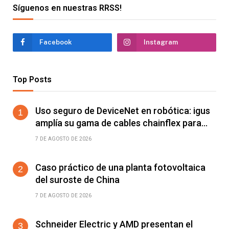
Síguenos en nuestras RRSS!
Facebook
Instagram
Top Posts
Uso seguro de DeviceNet en robótica: igus
amplía su gama de cables chainflex para
torsión de ±360°/m
7 DE AGOSTO DE 2026
Caso práctico de una planta fotovoltaica
del suroste de China
7 DE AGOSTO DE 2026
Schneider Electric y AMD presentan el