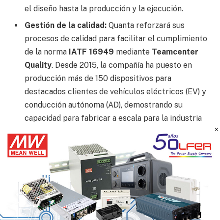
el diseño hasta la producción y la ejecución.
Gestión de la calidad:
Quanta reforzará sus
procesos de calidad para facilitar el cumplimiento
de la norma
IATF 16949
mediante
Teamcenter
Quality
. Desde 2015, la compañía ha puesto en
producción más de 150 dispositivos para
destacados clientes de vehículos eléctricos (EV) y
conducción autónoma (AD), demostrando su
capacidad para fabricar a escala para la industria
×
de la automoción. La referencia a la norma IATF
16949 refuerza además su capacidad para cumplir
con los exigentes requisitos de calidad y fiabilidad
del sector, facilitando su entrada en segmentos
de alto crecimiento como la electrónica para
automoción.