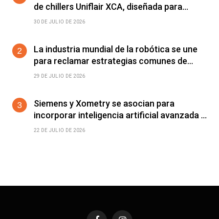
de chillers Uniflair XCA, diseñada para
mejorar el rendimiento energético y la
30 DE JULIO DE 2026
estabilidad operativa en centros de datos
de IA de alta densidad
La industria mundial de la robótica se une
para reclamar estrategias comunes de
automatización
29 DE JULIO DE 2026
Siemens y Xometry se asocian para
incorporar inteligencia artificial avanzada a
la cadena de suministro en Siemens
22 DE JULIO DE 2026
Xcelerator