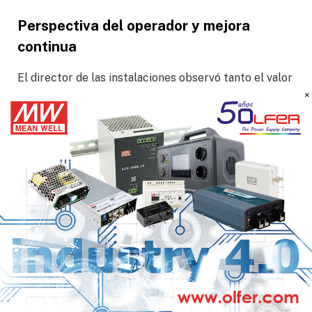
Perspectiva del operador y mejora
continua
El director de las instalaciones observó tanto el valor
operativo como la hoja de ruta para el refinamiento:
«Esperamos que aplicar tanto el sistema de
detección de gas basado en IA como el sistema de
cámara OGI permita operaciones de detección de
fugas de gas más eficaces. Aunque hay áreas de
mejora, como el ajuste de sensibilidad y la corrección
del impacto ambiental en el método de detección de
fugas de gas y visualización de sus patrones, vemos
claramente la ventaja de mejorar el rendimiento de
detección al tiempo que complementamos los
métodos de medición existentes. Aunque se