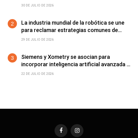
mejorar el rendimiento energético y la
30 DE JULIO DE 2026
estabilidad operativa en centros de datos
de IA de alta densidad
La industria mundial de la robótica se une
para reclamar estrategias comunes de
automatización
29 DE JULIO DE 2026
Siemens y Xometry se asocian para
incorporar inteligencia artificial avanzada a
la cadena de suministro en Siemens
22 DE JULIO DE 2026
Xcelerator
Facebook
Instagram