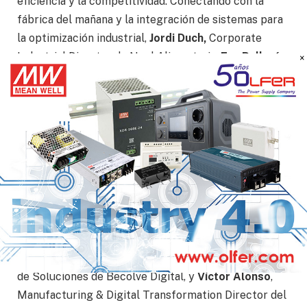
eficiencia y la competitividad. Conectando con la
fábrica del mañana y la integración de sistemas para
la optimización industrial,
Jordi Duch,
Corporate
Industrial Director de Noel Alimentaria,
Eva Pallarés
,
IT Product Manager Factory de SEAT, y
David
Revilla
, Director General – Ejecutivo de Gestión de
Ventas de Accenture, pondrán de relieve con sus
experiencias industriales los desafíos clave para las
empresas, allanando el camino hacia una fábrica
inteligente y totalmente conectada.
Bajo esta misma temática
Emili Anglés,
líder de
desarrollo de Industria 4.0 de Kellogg’s
Manufacturing;
Giulio Carbini
, Business Development
Manager OEMs de Nidec;
Ángel Fernández
, Director
de Soluciones de Becolve Digital, y
Víctor Alonso
,
Manufacturing & Digital Transformation Director del