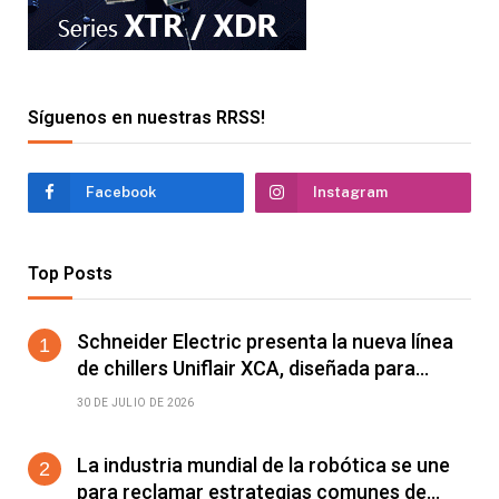
Síguenos en nuestras RRSS!
Facebook
Instagram
Top Posts
Schneider Electric presenta la nueva línea
de chillers Uniflair XCA, diseñada para
mejorar el rendimiento energético y la
30 DE JULIO DE 2026
estabilidad operativa en centros de datos
de IA de alta densidad
La industria mundial de la robótica se une
para reclamar estrategias comunes de