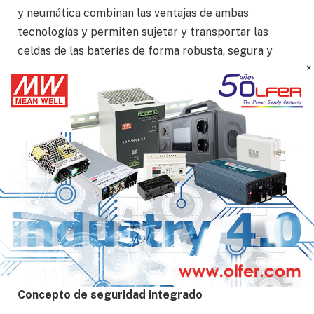
y neumática combinan las ventajas de ambas
tecnologías y permiten sujetar y transportar las
celdas de las baterías de forma robusta, segura y
precisa. En un sistema de manipulación de módulos
de baterías, el cilindro neumático DSBC con
transmisor de posición SDAT integrado, sistema de
medición de posición FENG y freno de seguridad
DACS en combinación con el eje eléctrico en voladizo
ELCC y un servomotor EMMT ofrece una serie de
características positivas: Además del control del
proceso en línea, se trata de la detección precoz de
errores y la trazabilidad, la coordinación óptima del
motor y el eje con el proceso especificado, así como
el bajo consumo energético.
Concepto de seguridad integrado