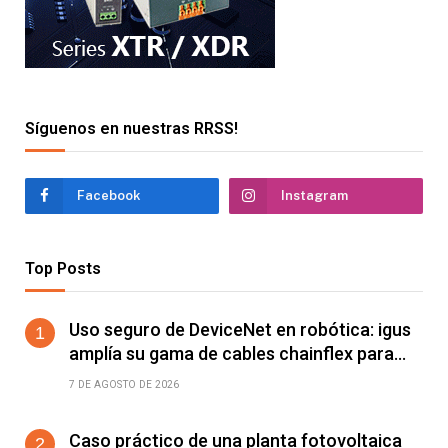
Síguenos en nuestras RRSS!
Facebook
Instagram
Top Posts
Uso seguro de DeviceNet en robótica: igus
amplía su gama de cables chainflex para
torsión de ±360°/m
7 DE AGOSTO DE 2026
Caso práctico de una planta fotovoltaica