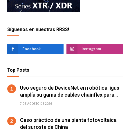
Síguenos en nuestras RRSS!
Facebook
Instagram
Top Posts
Uso seguro de DeviceNet en robótica: igus
amplía su gama de cables chainflex para
torsión de ±360°/m
7 DE AGOSTO DE 2026
Caso práctico de una planta fotovoltaica
del suroste de China