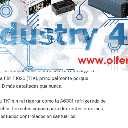
ocer cuán es saludable o no el rango de enfriamiento
la velocidad de recuperación tras a una situación de
esiliencia y autorregulación.
 principio ser la tecnología idónea para esta crucial
 Sussex utilizó inicialmente la Flir T450sc, una
ar en aplicaciones científicas. Sin embargo, a
la Flir T1020 (T1K), principalmente porque
HD más detalladas que nunca.
a TK1 sin refrigerar como la A6301 refrigerada de
e ellas fue seleccionada para diferentes entornos,
estudios controlados en santuarios.