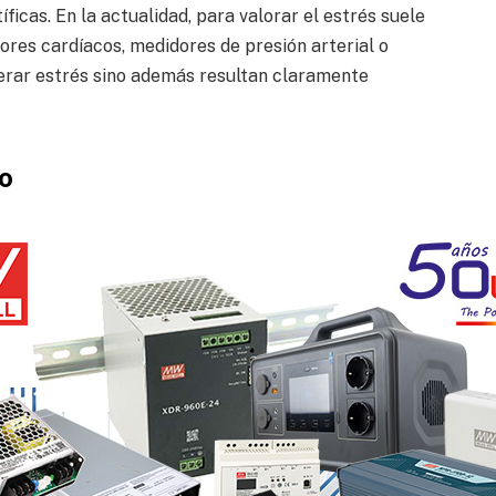
íficas. En la actualidad, para valorar el estrés suele
ores cardíacos, medidores de presión arterial o
erar estrés sino además resultan claramente
no
con parques de animales salvajes en el Reino Unido y
a. La mayoría de los individuos que se encuentran en
trauma con anterioridad.
podría permitir gestionar mejor su rehabilitación, a
rados para ser liberados y a estudiar mejor qué tipo
s que no lo estén”, explica. “Incluso nos podría
buena madre adoptiva para una nueva cría”.
gía de las cámaras T1020 sin refrigerar y A6301