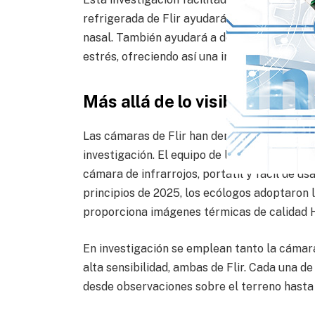
refrigerada de Flir ayudará al equipo a con
nasal. También ayudará a descubrir cuál es 
estrés, ofreciendo así una indicación de su r
Más allá de lo visible
Las cámaras de Flir han demostrado desde el
investigación. El equipo de la Universidad de
cámara de infrarrojos, portátil y fácil de us
principios de 2025, los ecólogos adoptaron 
proporciona imágenes térmicas de calidad 
En investigación se emplean tanto la cámar
alta sensibilidad, ambas de Flir. Cada una d
desde observaciones sobre el terreno hasta 