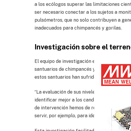
a los ecólogos superar las limitaciones cient
ser necesario conectar a los sujetos a monit
pulsómetros, que no solo contribuyen a gen
inadecuados para chimpancés y gorilas.
Investigación sobre el terre
El equipo de investigación está trabajando 
santuarios de chimpancés y gorilas en Áfric
estos santuarios han sufrido algún tipo de 
“La evaluación de sus niveles de estrés nos 
identificar mejor a los candidatos más prepa
de intervención hemos de realizar con aquello
servir, por ejemplo, para identificar a una 
Esta investigación facilitada por la tecnolo