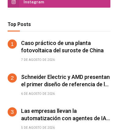
Instagram
Top Posts
Caso práctico de una planta
fotovoltaica del suroste de China
7 DE AGOSTO DE 2026
Schneider Electric y AMD presentan
el primer diseño de referencia de la
plataforma Helios para acelerar el
6 DE AGOSTO DE 2026
despliegue de fábricas de IA
Las empresas llevan la
automatización con agentes de IA
más allá del ERP y el CRM: ya
5 DE AGOSTO DE 2026
alcanza a cualquier software