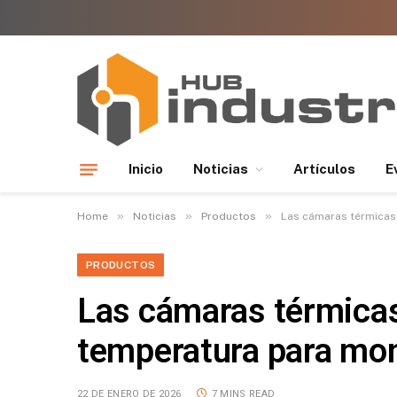
Inicio
Noticias
Artículos
E
»
»
»
Home
Noticias
Productos
Las cámaras térmicas 
PRODUCTOS
Las cámaras térmicas 
temperatura para moni
22 DE ENERO DE 2026
7 MINS READ