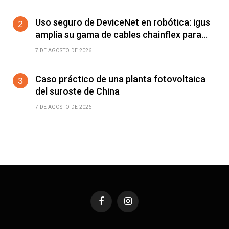
Uso seguro de DeviceNet en robótica: igus
amplía su gama de cables chainflex para
torsión de ±360°/m
7 DE AGOSTO DE 2026
Caso práctico de una planta fotovoltaica
del suroste de China
7 DE AGOSTO DE 2026
Facebook
Instagram