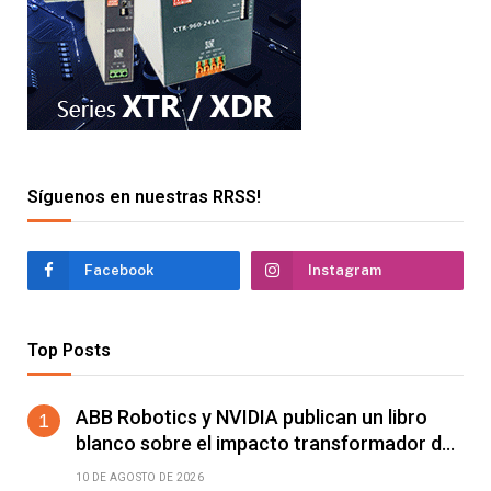
Síguenos en nuestras RRSS!
Facebook
Instagram
Top Posts
ABB Robotics y NVIDIA publican un libro
blanco sobre el impacto transformador de
la IA física en la fabricación
10 DE AGOSTO DE 2026