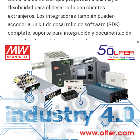
flexibilidad para el desarrollo con clientes
extranjeros. Los integradores también pueden
acceder a un kit de desarrollo de software (SDK)
completo, soporte para integración y documentación
del equipo de servicios técnicos altamente
×
cualificado de Teledyne FLIR OEM.
Para más información sobre la serie Neutrino ISR,
visite
www.oem.flir.com/products/neutrino-ground-
isr-series
.
Teledyne FLIR OEM
También podría interesarte