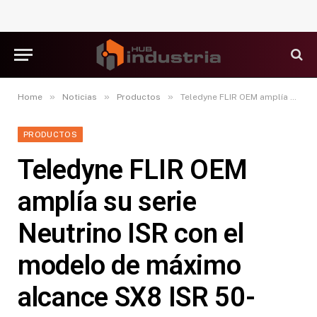
»
»
»
Home
Noticias
Productos
Teledyne FLIR OEM amplía su serie Neutrino ISR con el modelo de máximo alcance SX8 ISR 50-1000
PRODUCTOS
Teledyne FLIR OEM
amplía su serie
Neutrino ISR con el
modelo de máximo
alcance SX8 ISR 50-