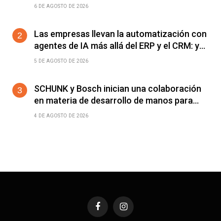
plataforma Helios para acelerar el
6 DE AGOSTO DE 2026
despliegue de fábricas de IA
Las empresas llevan la automatización con
agentes de IA más allá del ERP y el CRM: ya
alcanza a cualquier software conectable
5 DE AGOSTO DE 2026
SCHUNK y Bosch inician una colaboración
en materia de desarrollo de manos para
robots humanoides
4 DE AGOSTO DE 2026
Facebook
Instagram