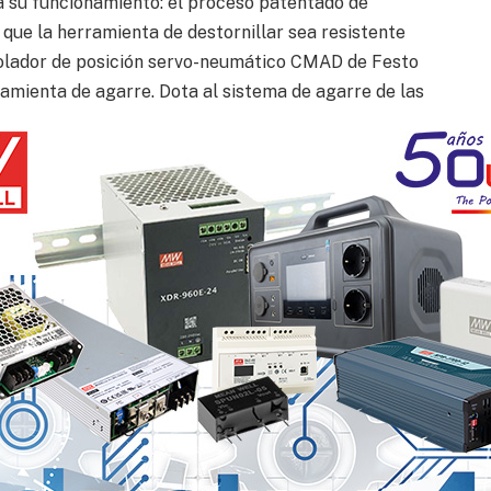
a su funcionamiento: el proceso patentado de
 que la herramienta de destornillar sea resistente
trolador de posición servo-neumático CMAD de Festo
ramienta de agarre. Dota al sistema de agarre de las
a. Al mismo tiempo, el sistema de agarre es
 que lo hace prácticamente predestinado para esta
en cada posición
ático CMAD, los agarradores robotizados pueden
e 0,2 mm tanto en orientación horizontal como
 posición en el espacio, el controlador de posición
ncluso si la posición en el espacio cambia.
l LHDismantle, ya que los tornillos de una batería de
sino también horizontalmente. En el futuro, esta
n de otros procesos de atornillado, por ejemplo