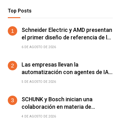
Top Posts
Schneider Electric y AMD presentan
el primer diseño de referencia de la
plataforma Helios para acelerar el
6 DE AGOSTO DE 2026
despliegue de fábricas de IA
Las empresas llevan la
automatización con agentes de IA
más allá del ERP y el CRM: ya
5 DE AGOSTO DE 2026
alcanza a cualquier software
conectable
SCHUNK y Bosch inician una
colaboración en materia de
desarrollo de manos para robots
4 DE AGOSTO DE 2026
humanoides