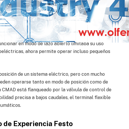
ículo.
lmente populares para su uso con robots y en la
 con una alta densidad de potencia, están
iones en el extremo del brazo. El hecho de que los
ncionar en modo de lazo abierto limitaba su uso
oeléctricas, ahora permite operar incluso pequeños
 posición de un sistema eléctrico, pero con mucho
ueden operarse tanto en modo de posición como de
ón CMAD está flanqueado por la válvula de control de
lidad precisa a bajos caudales, el terminal flexible
eumáticos.
o de Experiencia Festo