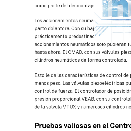
como parte del desmontaje completo del veh
Los accionamientos neumáticos son especia
parte delantera. Con su bajo peso combinado
prácticamente predestinados a estas aplicac
accionamientos neumáticos solo pudieran fu
hasta ahora. El CMAD, con sus válvulas piez
cilindros neumáticos de forma controlada.
Esto le da las características de control de
menos peso. Las válvulas piezoeléctricas p
control de fuerza. El controlador de posici
presión proporcional VEAB, con su controlabi
de la válvula VTUX y numerosos cilindros n
Pruebas valiosas en el Centr