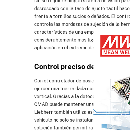
No se requiere ningún sistema de visión par
desroscado con la fase de ajuste táctil hace
frente a tornillos sucios o dañados. El con
controla las mordazas de sujeción de la her
características de una empuñadura eléctric
considerablemente más ligero y robusto, lo
aplicación en el extremo del brazo.
Control preciso de la fuerza 
Con el controlador de posición servo-neum
ejercer una fuerza dada con una precisión d
vertical. Gracias a la detección integrada de
CMAD puede mantener una fuerza constante i
Liebherr también utiliza esta propiedad en e
vehículo no solo se instalan verticalmente, 
solución también permitirá la automatizació