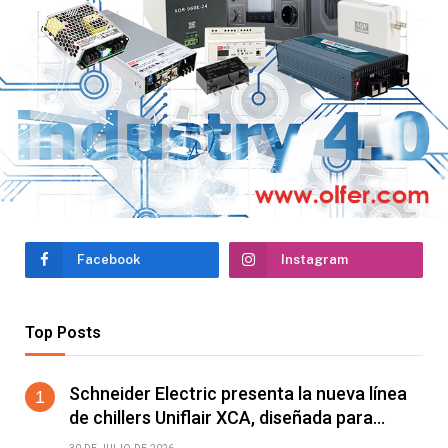
Síguenos en nuestras RRSS!
Facebook
Instagram
Top Posts
Schneider Electric presenta la nueva línea
de chillers Uniflair XCA, diseñada para
mejorar el rendimiento energético y la