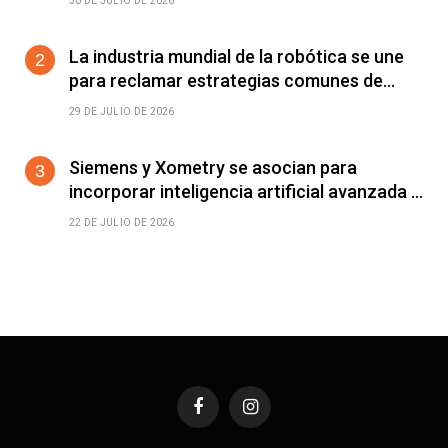
30 DE JULIO DE 2026
estabilidad operativa en centros de datos
de IA de alta densidad
La industria mundial de la robótica se une
para reclamar estrategias comunes de
automatización
29 DE JULIO DE 2026
Siemens y Xometry se asocian para
incorporar inteligencia artificial avanzada a
la cadena de suministro en Siemens
22 DE JULIO DE 2026
Xcelerator
Facebook
Instagram